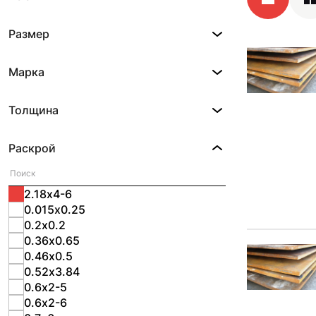
Размер
Марка
Толщина
Раскрой
2.18х4-6
0.015х0.25
0.2х0.2
0.36х0.65
0.46х0.5
0.52х3.84
0.6х2-5
0.6х2-6