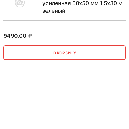
усиленная 50х50 мм 1.5х30 м
зеленый
9490.00
₽
В КОРЗИНУ
Сетка полиэтиленовая
упаковочная, рукав 0.4х500 м
оранжевый рулон
2203.00
₽