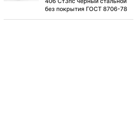
406 Ст3пс черный стальной
без покрытия ГОСТ 8706-78
1262.00
₽
В КОРЗИНУ
Лист ПВЛ (просечно-
вытяжной) 4 мм 1х3 м ПВЛ
406 09Г2С
1262.00
₽