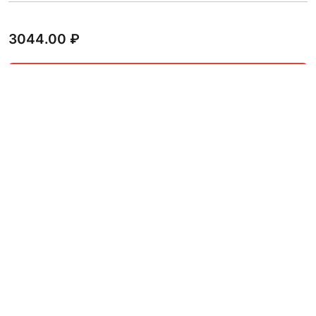
3044.00
₽
В КОРЗИНУ
Клапан чугунный поворотный
Китай 65 мм
3686.00
₽
В КОРЗИНУ