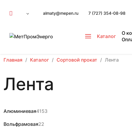
almaty@mepen.ru
7 (727) 354-08-98
О к
Каталог
Опл
Главная
Каталог
Сортовой прокат
Лента
Лента
Алюминиевая
4153
Вольфрамовая
22