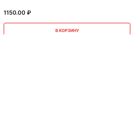
1150.00
₽
В КОРЗИНУ
Лист из оргстекла 2 мм
2.05х3.05 м PLEXIGLAS белый
1211.00
₽
В КОРЗИНУ